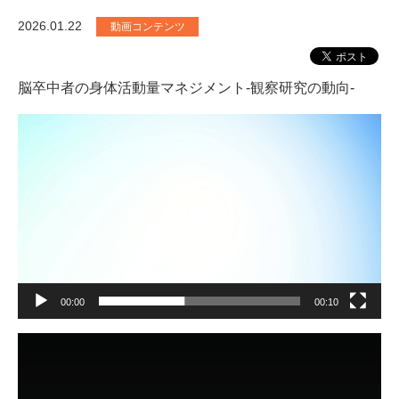
2026.01.22
動画コンテンツ
脳卒中者の身体活動量マネジメント-観察研究の動向-
動
画
プ
レ
ー
ヤ
ー
00:00
00:10